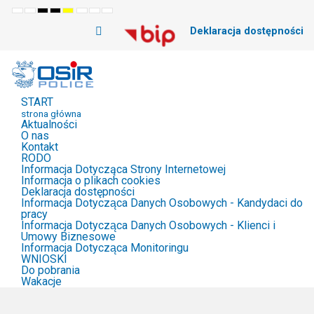
Default
Night
High
High
High
Set
Set
Set
mode
mode
Contrast
Contrast
Contrast
Smaller
Default
Larger
Deklaracja dostępności
Black
Black
Yellow
Font
Font
Font
White
Yellow
Black
mode
mode
mode
START
strona główna
Aktualności
O nas
Kontakt
RODO
Informacja Dotycząca Strony Internetowej
Informacja o plikach cookies
Deklaracja dostępności
Informacja Dotycząca Danych Osobowych - Kandydaci do
pracy
Informacja Dotycząca Danych Osobowych - Klienci i
Umowy Biznesowe
Informacja Dotycząca Monitoringu
WNIOSKI
Do pobrania
Wakacje