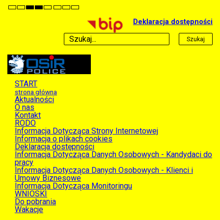
Default
Night
High
High
High
Set
Set
Set
mode
mode
Contrast
Contrast
Contrast
Smaller
Default
Larger
Deklaracja dostępności
Black
Black
Yellow
Font
Font
Font
White
Yellow
Black
mode
mode
mode
Szukaj
START
strona główna
Aktualności
O nas
Kontakt
RODO
Informacja Dotycząca Strony Internetowej
Informacja o plikach cookies
Deklaracja dostępności
Informacja Dotycząca Danych Osobowych - Kandydaci do
pracy
Informacja Dotycząca Danych Osobowych - Klienci i
Umowy Biznesowe
Informacja Dotycząca Monitoringu
WNIOSKI
Do pobrania
Wakacje