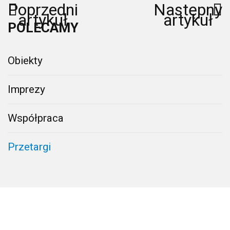
Poprzedni
Następny
artykuł
artykuł
POLECAMY
Obiekty
Imprezy
Współpraca
Przetargi