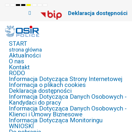
Default
Night
High
High
High
Set
Set
Set
mode
mode
Contrast
Contrast
Contrast
Smaller
Default
Larger
Deklaracja dostępności
Black
Black
Yellow
Font
Font
Font
White
Yellow
Black
mode
mode
mode
START
strona główna
Aktualności
O nas
Kontakt
RODO
Informacja Dotycząca Strony Internetowej
Informacja o plikach cookies
Deklaracja dostępności
Informacja Dotycząca Danych Osobowych -
Kandydaci do pracy
Informacja Dotycząca Danych Osobowych -
Klienci i Umowy Biznesowe
Informacja Dotycząca Monitoringu
WNIOSKI
Do pobrania